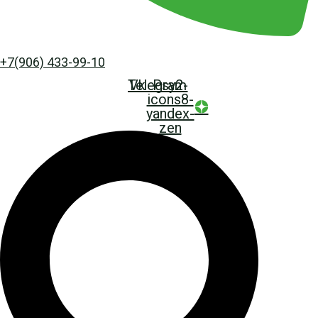
+7(906) 433-99-10
Telegram
Vk
Psy2-
icons8-
yandex-
zen