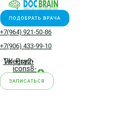
Перейти
Количество
к
товара
ПОДОБРАТЬ ВРАЧА
содержимому
Сафронова
Евгения
+7(964) 921-50-86
Сергеевна
+7(906) 433-99-10
Telegram
Vk
Psy2-
icons8-
yandex-
ЗАПИСАТЬСЯ
zen