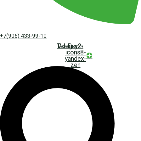
+7(906) 433-99-10
Telegram
Vk
Psy2-
icons8-
yandex-
zen