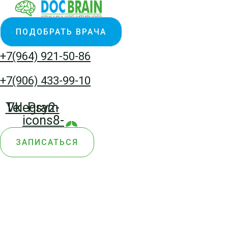
Перейти
Количество
к
товара
ПОДОБРАТЬ ВРАЧА
содержимому
Погодина
Марина
+7(964) 921-50-86
Григорьевна
+7(906) 433-99-10
Telegram
Vk
Psy2-
icons8-
yandex-
ЗАПИСАТЬСЯ
zen