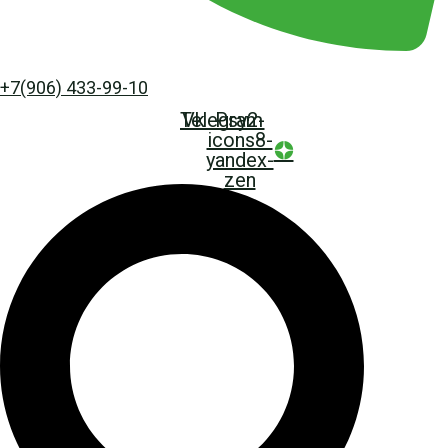
+7(906) 433-99-10
Telegram
Vk
Psy2-
icons8-
yandex-
zen