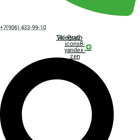
+7(906) 433-99-10
Telegram
Vk
Psy2-
icons8-
yandex-
zen