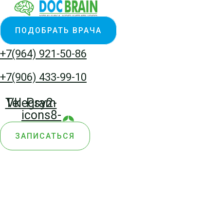
Перейти
Количество
к
товара
ПОДОБРАТЬ ВРАЧА
содержимому
Массаж
стопы
+7(964) 921-50-86
и
голени
+7(906) 433-99-10
15
мин
Telegram
Vk
Psy2-
icons8-
yandex-
ЗАПИСАТЬСЯ
zen