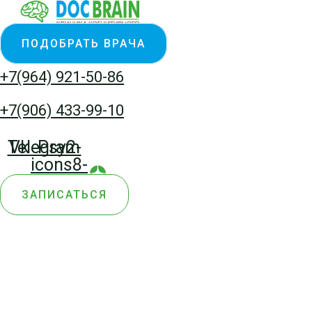
Перейти
Количество
к
товара
ПОДОБРАТЬ ВРАЧА
содержимому
Волковинская
Ирина
+7(964) 921-50-86
Николаевна
+7(906) 433-99-10
Telegram
Vk
Psy2-
icons8-
yandex-
ЗАПИСАТЬСЯ
zen