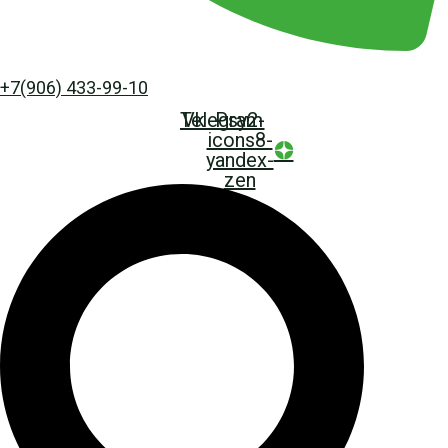
+7(906) 433-99-10
Telegram
Vk
Psy2-
icons8-
yandex-
zen