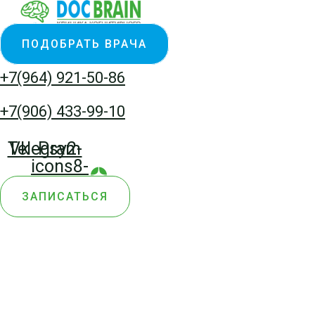
Перейти
к
ПОДОБРАТЬ ВРАЧА
содержимому
+7(964) 921-50-86
+7(906) 433-99-10
Telegram
Vk
Psy2-
icons8-
yandex-
ЗАПИСАТЬСЯ
zen