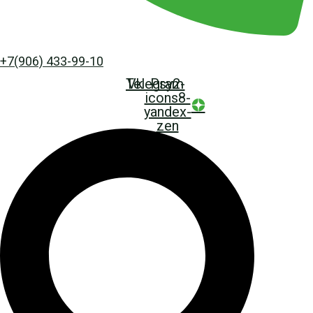
+7(906) 433-99-10
Telegram
Vk
Psy2-
icons8-
yandex-
zen