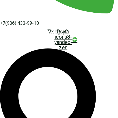
+7(906) 433-99-10
Telegram
Vk
Psy2-
icons8-
yandex-
zen