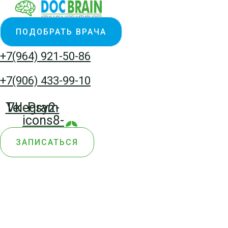
Перейти
к
ПОДОБРАТЬ ВРАЧА
содержимому
+7(964) 921-50-86
+7(906) 433-99-10
Telegram
Vk
Psy2-
icons8-
yandex-
ЗАПИСАТЬСЯ
zen