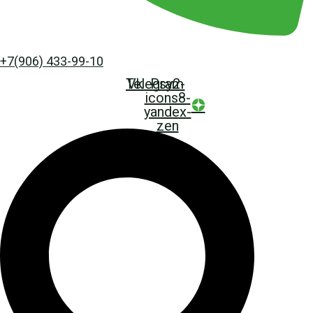
+7(906) 433-99-10
Telegram
Vk
Psy2-
icons8-
yandex-
zen