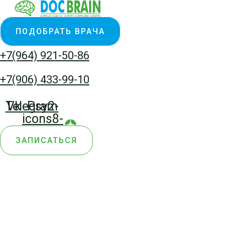
Перейти
к
ПОДОБРАТЬ ВРАЧА
содержимому
+7(964) 921-50-86
+7(906) 433-99-10
Telegram
Vk
Psy2-
icons8-
yandex-
ЗАПИСАТЬСЯ
zen