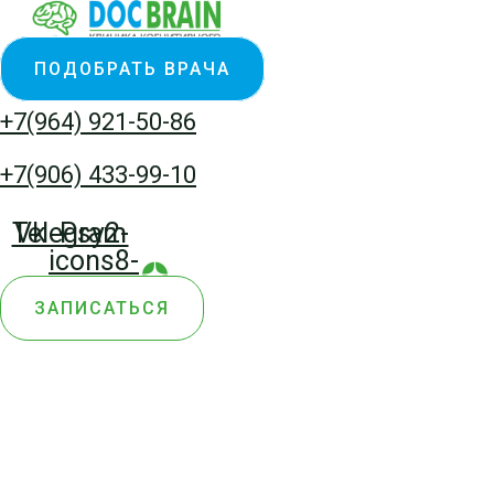
Перейти
Количество
к
товара
ПОДОБРАТЬ ВРАЧА
содержимому
Магнитотерапия
низкочастотная
+7(964) 921-50-86
+7(906) 433-99-10
Telegram
Vk
Psy2-
icons8-
yandex-
ЗАПИСАТЬСЯ
zen