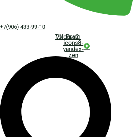
+7(906) 433-99-10
Telegram
Vk
Psy2-
icons8-
yandex-
zen