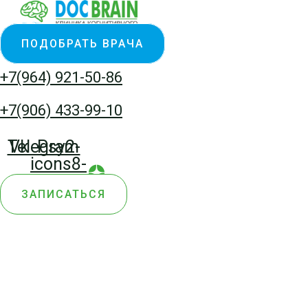
Перейти
к
ПОДОБРАТЬ ВРАЧА
содержимому
+7(964) 921-50-86
+7(906) 433-99-10
Telegram
Vk
Psy2-
icons8-
yandex-
ЗАПИСАТЬСЯ
zen